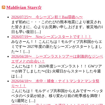
Maldivian Stars☆
2026/07/25〜 今シーズン初！Baa環礁へ〜
まず初めに・・・このたびの熊本地震により被災され
た皆さまに、心よりお見舞い申し上げます。被災地の1
日も早い復旧 […]
2026/07/19〜 Newシーズンスタートです！！！
みなさーん！！ こんにちは！モルディブ共和国からエ
ミです〜 2027年度の新たなシーズンがスタートしまし
た〜！ […]
2026/04/28〜 シーズンラストツアーは刺激的なジンベ
エザメとの出会い！
こんにちは！！ 2026年度シーズンラスト！！ GWツア
ーが終了しました〜(泣) 火曜日からスタートした今週
は […]
2026/04/18〜 水中・捕食・ナイトマンタとマンタ祭
り〜！！
こんにちは！ モルディブ共和国からえみです〜 ベッタ
ベタのベタ凪が続き、移り変わり前の乾季感を満喫！
な1週間と […]