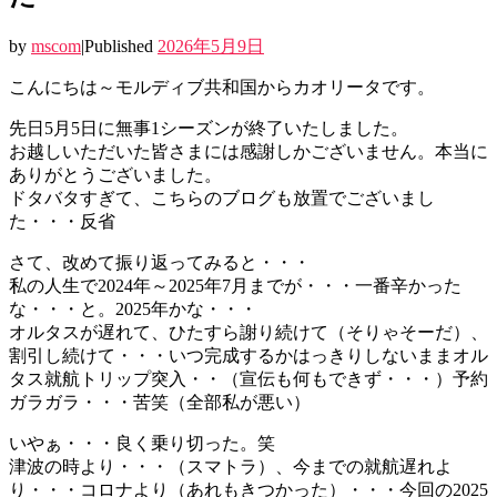
by
mscom
|
Published
2026年5月9日
こんにちは～モルディブ共和国からカオリータです。
先日5月5日に無事1シーズンが終了いたしました。
お越しいただいた皆さまには感謝しかございません。本当に
ありがとうございました。
ドタバタすぎて、こちらのブログも放置でございまし
た・・・反省
さて、改めて振り返ってみると・・・
私の人生で2024年～2025年7月までが・・・一番辛かった
な・・・と。2025年かな・・・
オルタスが遅れて、ひたすら謝り続けて（そりゃそーだ）、
割引し続けて・・・いつ完成するかはっきりしないままオル
タス就航トリップ突入・・（宣伝も何もできず・・・）予約
ガラガラ・・・苦笑（全部私が悪い）
いやぁ・・・良く乗り切った。笑
津波の時より・・・（スマトラ）、今までの就航遅れよ
り・・・コロナより（あれもきつかった）・・・今回の2025