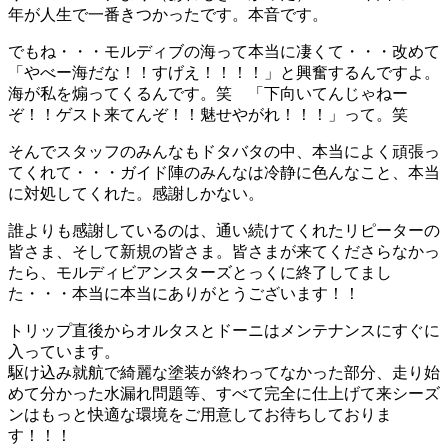
年が人生で一番きつかったです。本音です。
でもね・・・モルディブの海って本当に凄くて・・・改めて
「やべー海だな！！すげえ！！！！」と興奮するんですよ。
海が私を煽ってくるんです。笑 「下向いてんじゃねー
ぞ！！ゲスト来てんぞ！！魅せやがれ！！！」って。笑
そんでスタッフのみんなもドタバタの中、本当によく頑張っ
てくれて・・・ガイド陣のみんなは冷静に色んなこと、本当
に対処してくれた。感謝しかない。
誰よりも感謝しているのは、通い続けてくれたリピーターの
皆さま、そして新規の皆さま。皆さまが来てくださらなかっ
たら、モルディビアンスターズとっくに終了してまし
た・・・本当に本当にありがとうございます！！
トリップ直後からオルタスとドーニはメンテナンスにすぐに
入っています。
駆け込み就航で綺麗な塗装が終わってなかった部分、走り始
めて分かった水漏れ問題等、すべて完全に仕上げて来シーズ
ンはもっと快適な環境をご用意してお待ちしておりま
す！！！