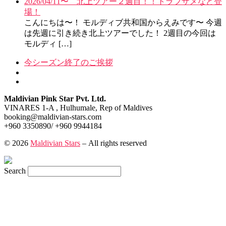
2026/04/11〜 北上ツアー２週目！！トラフザメなど登
場！
こんにちは〜！ モルディブ共和国からえみです〜 今週
は先週に引き続き北上ツアーでした！ 2週目の今回は
モルディ […]
Post
Previous
今シーズン終了のご挨拶
post
Back
navigation
to
post
Maldivian Pink Star Pvt. Ltd.
list
VINARES 1-A , Hulhumale, Rep of Maldives
booking@maldivian-stars.com
+960 3350890/ +960 9944184
© 2026
Maldivian Stars
– All rights reserved
Search