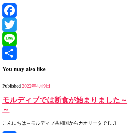
Facebook
Twitter
Line
共
You may also like
有
Published
2022年4月9日
モルディブでは断食が始まりました～
～
こんにちは～モルディブ共和国からカオリータで […]