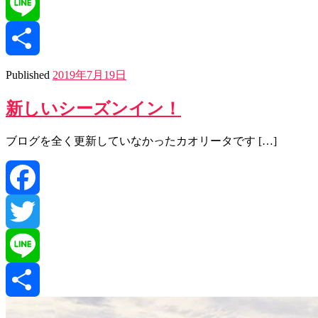
Twitter
Line
共
Published
2019年7月19日
新しいシーズンイン！
有
ブログを全く更新していなかったカオリータです […]
Facebook
Twitter
Line
共