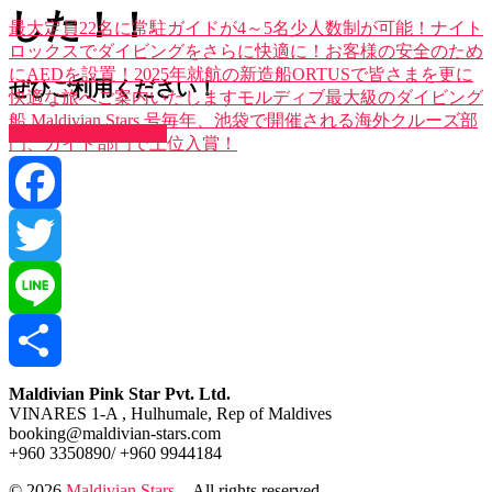
した！！
最大定員22名に常駐ガイドが4～5名少人数制が可能！
ナイト
ロックスでダイビングをさらに快適に！
お客様の安全のため
にAEDを設置！
2025年就航の新造船ORTUSで皆さまを更に
ぜひご利用ください！
快適な旅へご案内いたします
モルディブ最大級のダイビング
船 Maldivian Stars 号
毎年、池袋で開催される海外クルーズ部
スケジュールを確認
門、ガイド部門で上位入賞！
Facebook
Twitter
Line
共
Maldivian Pink Star Pvt. Ltd.
VINARES 1-A , Hulhumale, Rep of Maldives
booking@maldivian-stars.com
有
+960 3350890/ +960 9944184
© 2026
Maldivian Stars
– All rights reserved