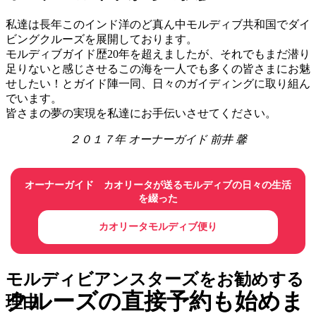
私達は長年このインド洋のど真ん中モルディブ共和国でダイ
ビングクルーズを展開しております。
モルディブガイド歴20年を超えましたが、それでもまだ潜り
足りないと感じさせるこの海を一人でも多くの皆さまにお魅
せしたい！とガイド陣一同、日々のガイディングに取り組ん
でいます。
皆さまの夢の実現を私達にお手伝いさせてください。
２０１７年 オーナーガイド 前井 馨
オーナーガイド カオリータが送るモルディブの日々の生活
を綴った
カオリータモルディブ便り
モルディビアンスターズをお勧めする
クルーズの直接予約も始めま
理由