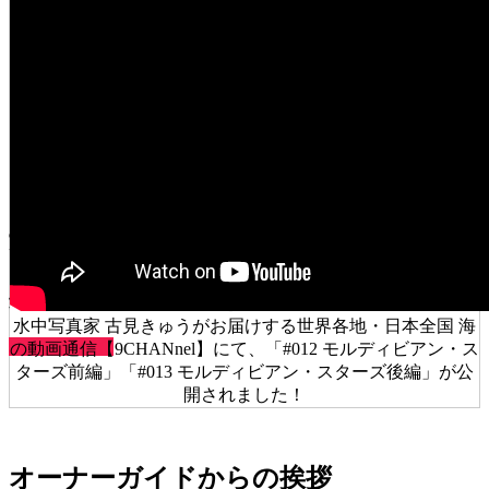
最高のスタッフと
最高のサファリダイブを
水中写真家 古見きゅうがお届けする世界各地・日本全国 海
スタッフ紹介
の動画通信【9CHANnel】にて、「#012 モルディビアン・ス
ターズ前編」「#013 モルディビアン・スターズ後編」が公
開されました！
オーナーガイドからの挨拶