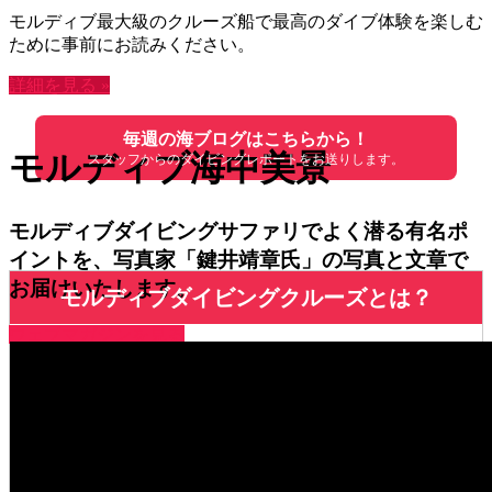
モルディブ最大級のクルーズ船で最高のダイブ体験を楽しむ
ために事前にお読みください。
詳細を見る »
毎週の海ブログはこちらから！
モルディブ海中美景
スタッフからのダイビングレポートをお送りします。
モルディブダイビングサファリでよく潜る有名ポ
イントを、写真家「鍵井靖章氏」の写真と文章で
お届けいたします。
モルディブダイビングクルーズとは？
ウェブマガジンを見る