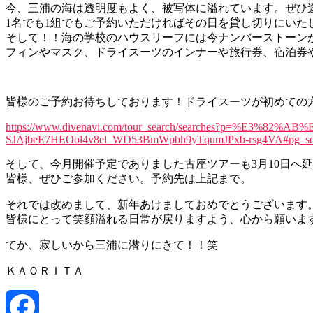
今、三浦の海は透明度もよく、被写体に溢れています。ぜひ
1名でも1組でもご予約いただければその日を貸し切りにいた
そして！！海の学校のハウスリーフには今ナンバーストーン
フィンやマスク、ドライスーツのインナーや旅行券、宿泊券
皆様のご予約お待ちしております！ドライスーツが初めての
https://www.divenavi.com/tour_search/searches?p=%E3
SJAjbeE7HEOol4v8el_WD53BmWpbh9yTqumJPxb-rsg4VA#pg_se
そして、今月開催予定でありました古座ツアーも3月10日へ
皆様、ぜひご参加ください。予約先は上記まで。
それでは改めまして、新年あけましておめでとうございます
皆様にとって笑顔溢れる日常が戻りますよう、心から願いま
てか、寂しいから三浦に潜りにきて！！笑
ＫＡＯＲＩＴＡ