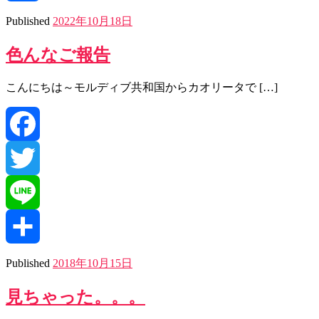
共
Published
2022年10月18日
色んなご報告
有
こんにちは～モルディブ共和国からカオリータで […]
Facebook
Twitter
Line
共
Published
2018年10月15日
見ちゃった。。。
有