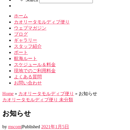
ホーム
カオリータモルディブ便り
ウェブマガジン
ブログ
ギャラリー
スタッフ紹介
ボート
航海ルート
スケジュール＆料金
現地でのご利用料金
よくある質問
お問い合わせ
Home
»
カオリータモルディブ便り
»
お知らせ
カオリータモルディブ便り
未分類
お知らせ
by
mscom
|
Published
2021年1月5日