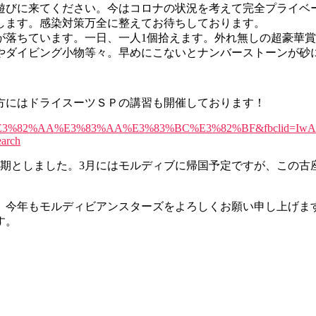
遊びに来てください。今はコロナの状況を考えて完全プライベ
します。感染対策万全に整えてお待ちしております。
が落ちています。一日、一人1個拾えます。外れ無しの超豪華
やダイビング小物等々。早めにこないとナンバーストーンが砂
方にはドライスーツＳＰの講習も開催しております！
%82%AB%E3%82%AA%E3%83%AA%E3%83%BC%E3%82%BF&fbclid=Iw
arch
延期としました。3月にはモルディブに帰国予定ですが、この古
。今年もモルディビアンスターズをよろしくお願い申し上げま
す。