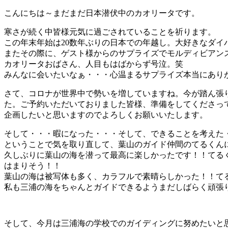
こんにちは～まだまだ日本潜伏中のカオリータです。
寒さが続く中皆様元気に過ごされていることを祈ります。
この年末年始は20数年ぶりの日本での年越し。大好きなダ
またその際に、ゲスト様からのサプライズでモルディビアン
カオリータおばさん、人目もはばからず号泣。笑
みんなに会いたいなぁ・・・心温まるサプライズ本当にあり
さて、コロナが世界中で勢いを増していますね。今が踏ん張り
た。ご予約いただいておりました皆様、準備をしてくださっ
企画したいと思いますのでよろしくお願いいたします。
そして・・・暇になった・・・そして、できることを考えた
ということで気を取り直して、葉山のガイド仲間のてるくん
久しぶりに葉山の海を潜って最高に楽しかったです！！てる
はまりそう！！
葉山の海は被写体も多く、カラフルで素晴らしかった！！てる
私も三浦の海をちゃんとガイドできるようまだしばらく頑張
そして、今月は三浦海の学校でのガイディングに努めたいと