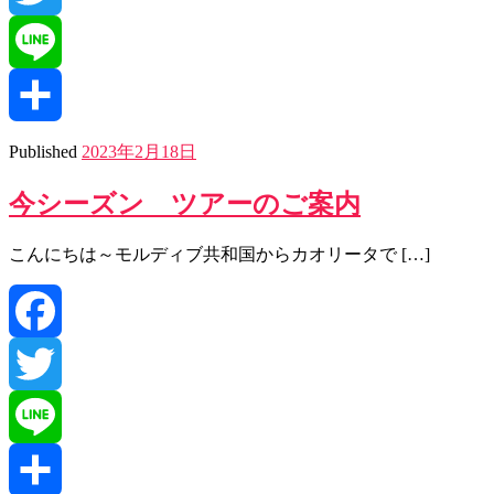
Twitter
Line
共
Published
2023年2月18日
今シーズン ツアーのご案内
有
こんにちは～モルディブ共和国からカオリータで […]
Facebook
Twitter
Line