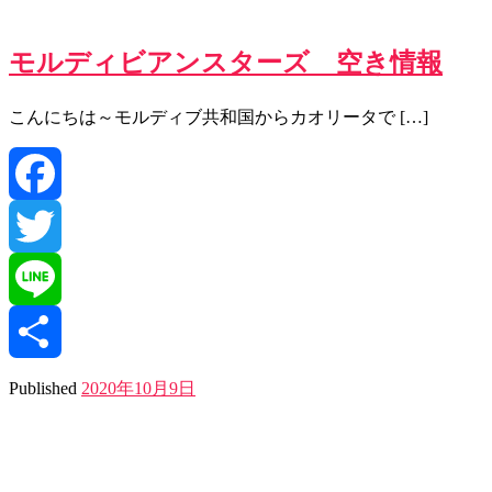
モルディビアンスターズ 空き情報
こんにちは～モルディブ共和国からカオリータで […]
Facebook
Twitter
Line
共
Published
2020年10月9日
有