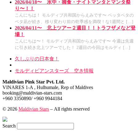
2026/04/18〜 水中・捕食・ナイトマンタとマンタ祭
り〜！！
こんにちは！ モルディブ共和国からえみです〜 ベッタベタの
ベタ凪が続き、移り変わり前の乾季感を満喫！な1週間と […]
2026/04/11〜 北上ツアー２週目！！トラフザメなど登
場！
こんにちは〜！ モルディブ共和国からえみです〜 今週は先週
に引き続き北上ツアーでした！ 2週目の今回はモルディ […]
Post
Previous
久しぶりの日本食！
post
Back
navigation
to
Next
モルディビアンスターズ 空き情報
post
post
list
Maldivian Pink Star Pvt. Ltd.
VINARES 1-A , Hulhumale, Rep of Maldives
booking@maldivian-stars.com
+960 3350890/ +960 9944184
© 2026
Maldivian Stars
– All rights reserved
Search