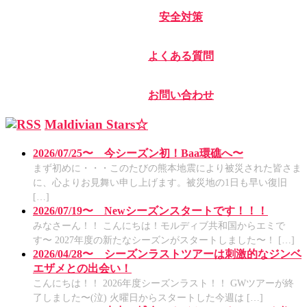
安全対策
よくある質問
お問い合わせ
Maldivian Stars☆
2026/07/25〜 今シーズン初！Baa環礁へ〜
まず初めに・・・このたびの熊本地震により被災された皆さま
に、心よりお見舞い申し上げます。被災地の1日も早い復旧
[…]
2026/07/19〜 Newシーズンスタートです！！！
みなさーん！！ こんにちは！モルディブ共和国からエミで
す〜 2027年度の新たなシーズンがスタートしました〜！ […]
2026/04/28〜 シーズンラストツアーは刺激的なジンベ
エザメとの出会い！
こんにちは！！ 2026年度シーズンラスト！！ GWツアーが終
了しました〜(泣) 火曜日からスタートした今週は […]