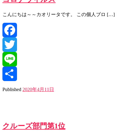
こんにちは～～カオリータです。 この個人ブロ […]
Facebook
Twitter
Line
共
Published
2020年4月11日
有
クルーズ部門第1位