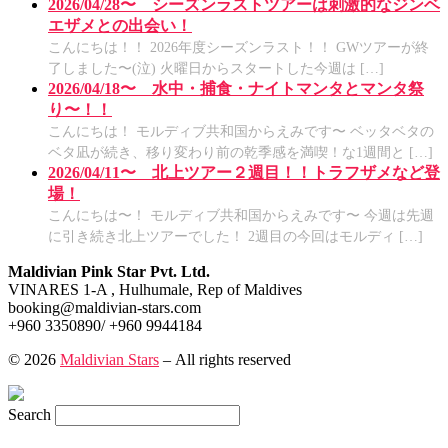
2026/04/28〜 シーズンラストツアーは刺激的なジンベ
エザメとの出会い！
こんにちは！！ 2026年度シーズンラスト！！ GWツアーが終
了しました〜(泣) 火曜日からスタートした今週は […]
2026/04/18〜 水中・捕食・ナイトマンタとマンタ祭
り〜！！
こんにちは！ モルディブ共和国からえみです〜 ベッタベタの
ベタ凪が続き、移り変わり前の乾季感を満喫！な1週間と […]
2026/04/11〜 北上ツアー２週目！！トラフザメなど登
場！
こんにちは〜！ モルディブ共和国からえみです〜 今週は先週
に引き続き北上ツアーでした！ 2週目の今回はモルディ […]
Maldivian Pink Star Pvt. Ltd.
VINARES 1-A , Hulhumale, Rep of Maldives
booking@maldivian-stars.com
+960 3350890/ +960 9944184
© 2026
Maldivian Stars
– All rights reserved
Search