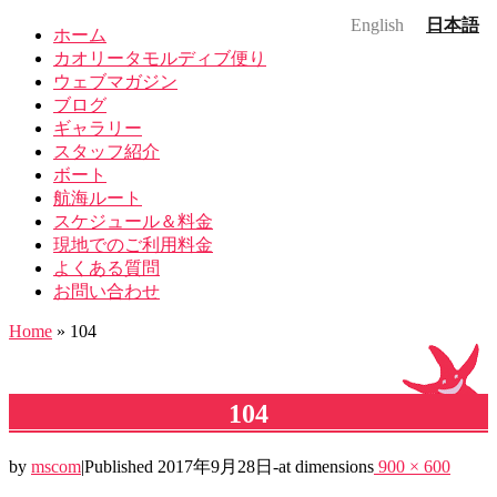
English
日本語
ホーム
カオリータモルディブ便り
ウェブマガジン
ブログ
ギャラリー
スタッフ紹介
ボート
航海ルート
スケジュール＆料金
現地でのご利用料金
よくある質問
お問い合わせ
Home
»
104
104
by
mscom
|
Published
2017年9月28日
-
at dimensions
900 × 600