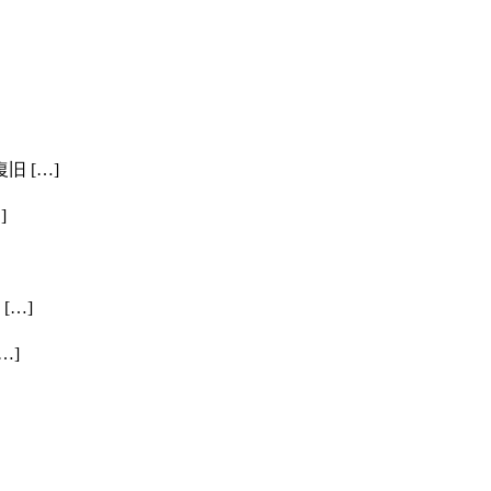
 […]
]
[…]
…]