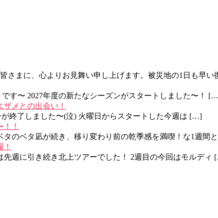
さまに、心よりお見舞い申し上げます。被災地の1日も早い復旧
す〜 2027年度の新たなシーズンがスタートしました〜！ […
ベエザメとの出会い！
ーが終了しました〜(泣) 火曜日からスタートした今週は […]
〜！！
ベタのベタ凪が続き、移り変わり前の乾季感を満喫！な1週間と 
場！
先週に引き続き北上ツアーでした！ 2週目の今回はモルディ [