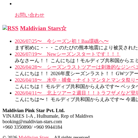
お問い合わせ
Maldivian Stars☆
2026/07/25〜 今シーズン初！Baa環礁へ〜
まず初めに・・・このたびの熊本地震により被災された皆
2026/07/19〜 Newシーズンスタートです！！！
みなさーん！！ こんにちは！モルディブ共和国からエミで
2026/04/28〜 シーズンラストツアーは刺激的なジン
こんにちは！！ 2026年度シーズンラスト！！ GWツア
2026/04/18〜 水中・捕食・ナイトマンタとマンタ祭り
こんにちは！ モルディブ共和国からえみです〜 ベッタ
2026/04/11〜 北上ツアー２週目！！トラフザメなど登
こんにちは〜！ モルディブ共和国からえみです〜 今週は
Maldivian Pink Star Pvt. Ltd.
VINARES 1-A , Hulhumale, Rep of Maldives
booking@maldivian-stars.com
+960 3350890/ +960 9944184
© 2026
Maldivian Stars
– All rights reserved