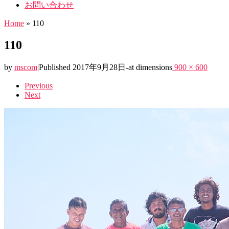
お問い合わせ
Home
»
110
110
by
mscom
|
Published
2017年9月28日
-
at dimensions
900 × 600
Images
Previous
Next
navigation