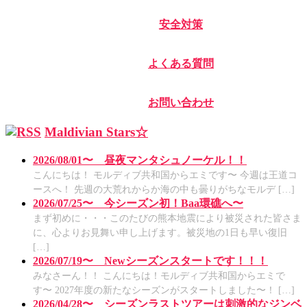
安全対策
よくある質問
お問い合わせ
Maldivian Stars☆
2026/08/01〜 昼夜マンタシュノーケル！！
こんにちは！ モルディブ共和国からエミです〜 今週は王道コ
ースへ！ 先週の大荒れからか海の中も曇りがちなモルデ […]
2026/07/25〜 今シーズン初！Baa環礁へ〜
まず初めに・・・このたびの熊本地震により被災された皆さま
に、心よりお見舞い申し上げます。被災地の1日も早い復旧
[…]
2026/07/19〜 Newシーズンスタートです！！！
みなさーん！！ こんにちは！モルディブ共和国からエミで
す〜 2027年度の新たなシーズンがスタートしました〜！ […]
2026/04/28〜 シーズンラストツアーは刺激的なジンベ