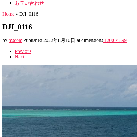
お問い合わせ
Home
»
DJI_0116
DJI_0116
by
mscom
|
Published
2022年8月16日
-
at dimensions
1200 × 899
Images
Previous
Next
navigation