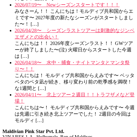
2026/07/19〜 Newシーズンスタートです！！！
みなさーん！！ こんにちは！モルディブ共和国からエ
ミです〜 2027年度の新たなシーズンがスタートしまし
た〜！ […]
2026/04/28〜 シーズンラストツアーは刺激的なジンベ
エザメとの出会い！
こんにちは！！ 2026年度シーズンラスト！！ GWツア
ーが終了しました〜(泣) 火曜日からスタートした今週
は […]
2026/04/18〜 水中・捕食・ナイトマンタとマンタ祭
り〜！！
こんにちは！ モルディブ共和国からえみです〜 ベッタ
ベタのベタ凪が続き、移り変わり前の乾季感を満喫！
な1週間と […]
2026/04/11〜 北上ツアー２週目！！トラフザメなど登
場！
こんにちは〜！ モルディブ共和国からえみです〜 今週
は先週に引き続き北上ツアーでした！ 2週目の今回は
モルディ […]
Maldivian Pink Star Pvt. Ltd.
VINARES 1-A , Hulhumale, Rep of Maldives