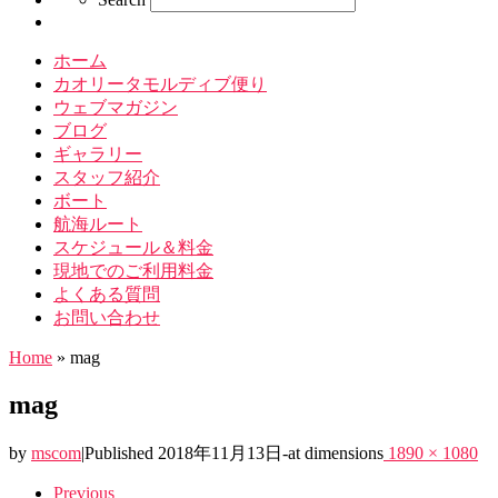
ホーム
カオリータモルディブ便り
ウェブマガジン
ブログ
ギャラリー
スタッフ紹介
ボート
航海ルート
スケジュール＆料金
現地でのご利用料金
よくある質問
お問い合わせ
Home
»
mag
mag
by
mscom
|
Published
2018年11月13日
-
at dimensions
1890 × 1080
Images
Previous