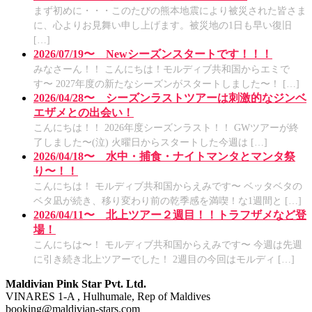
まず初めに・・・このたびの熊本地震により被災された皆さま
に、心よりお見舞い申し上げます。被災地の1日も早い復旧
[…]
2026/07/19〜 Newシーズンスタートです！！！
みなさーん！！ こんにちは！モルディブ共和国からエミで
す〜 2027年度の新たなシーズンがスタートしました〜！ […]
2026/04/28〜 シーズンラストツアーは刺激的なジンベ
エザメとの出会い！
こんにちは！！ 2026年度シーズンラスト！！ GWツアーが終
了しました〜(泣) 火曜日からスタートした今週は […]
2026/04/18〜 水中・捕食・ナイトマンタとマンタ祭
り〜！！
こんにちは！ モルディブ共和国からえみです〜 ベッタベタの
ベタ凪が続き、移り変わり前の乾季感を満喫！な1週間と […]
2026/04/11〜 北上ツアー２週目！！トラフザメなど登
場！
こんにちは〜！ モルディブ共和国からえみです〜 今週は先週
に引き続き北上ツアーでした！ 2週目の今回はモルディ […]
Maldivian Pink Star Pvt. Ltd.
VINARES 1-A , Hulhumale, Rep of Maldives
booking@maldivian-stars.com