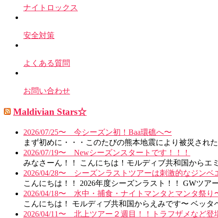
ナイトロックス
安全対策
よくある質問
お問い合わせ
Maldivian Stars☆
2026/07/25〜 今シーズン初！Baa環礁へ〜
まず初めに・・・このたびの熊本地震により被災された皆
2026/07/19〜 Newシーズンスタートです！！！
みなさーん！！ こんにちは！モルディブ共和国からエミで
2026/04/28〜 シーズンラストツアーは刺激的なジン
こんにちは！！ 2026年度シーズンラスト！！ GWツア
2026/04/18〜 水中・捕食・ナイトマンタとマンタ祭り
こんにちは！ モルディブ共和国からえみです〜 ベッタ
2026/04/11〜 北上ツアー２週目！！トラフザメなど登