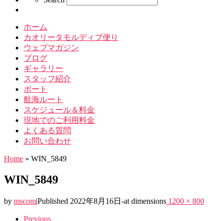
ホーム
カオリータモルディブ便り
ウェブマガジン
ブログ
ギャラリー
スタッフ紹介
ボート
航海ルート
スケジュール＆料金
現地でのご利用料金
よくある質問
お問い合わせ
Home
»
WIN_5849
WIN_5849
by
mscom
|
Published
2022年8月16日
-
at dimensions
1200 × 800
Images
Previous