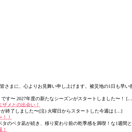
さまに、心よりお見舞い申し上げます。被災地の1日も早い復旧
す〜 2027年度の新たなシーズンがスタートしました〜！ […
ベエザメとの出会い！
ーが終了しました〜(泣) 火曜日からスタートした今週は […]
〜！！
ベタのベタ凪が続き、移り変わり前の乾季感を満喫！な1週間と 
場！