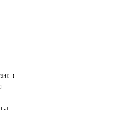
 […]
]
[…]