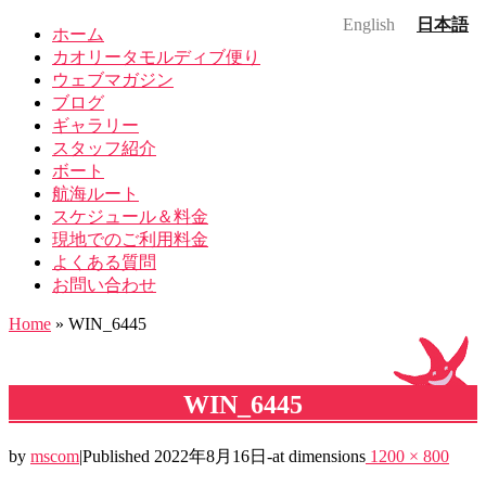
English
日本語
ホーム
カオリータモルディブ便り
ウェブマガジン
ブログ
ギャラリー
スタッフ紹介
ボート
航海ルート
スケジュール＆料金
現地でのご利用料金
よくある質問
お問い合わせ
Home
»
WIN_6445
WIN_6445
by
mscom
|
Published
2022年8月16日
-
at dimensions
1200 × 800