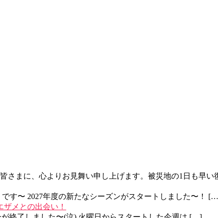
さまに、心よりお見舞い申し上げます。被災地の1日も早い復旧
す〜 2027年度の新たなシーズンがスタートしました〜！ […
ベエザメとの出会い！
ーが終了しました〜(泣) 火曜日からスタートした今週は […]