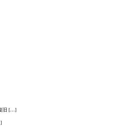
 […]
]