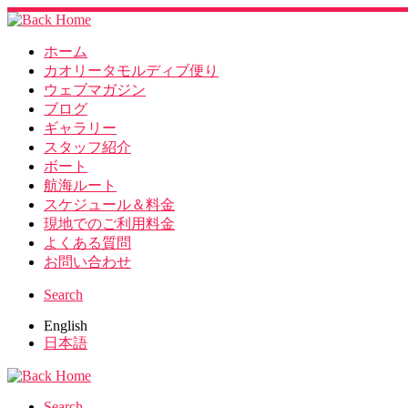
ホーム
カオリータモルディブ便り
ウェブマガジン
ブログ
ギャラリー
スタッフ紹介
ボート
航海ルート
スケジュール＆料金
現地でのご利用料金
よくある質問
お問い合わせ
Search
English
日本語
Search