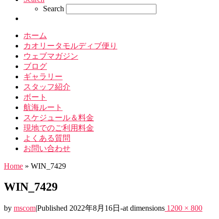
Search
ホーム
カオリータモルディブ便り
ウェブマガジン
ブログ
ギャラリー
スタッフ紹介
ボート
航海ルート
スケジュール＆料金
現地でのご利用料金
よくある質問
お問い合わせ
Home
»
WIN_7429
WIN_7429
by
mscom
|
Published
2022年8月16日
-
at dimensions
1200 × 800