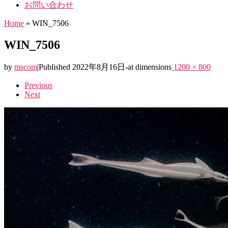
お問い合わせ
Home
»
WIN_7506
WIN_7506
by
mscom
|
Published
2022年8月16日
-
at dimensions
1200 × 800
Images
Previous
Next
navigation