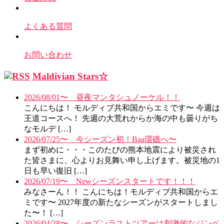
よくある質問
お問い合わせ
Maldivian Stars☆
2026/08/01〜 昼夜マンタシュノーケル！！
こんにちは！ モルディブ共和国からエミです〜 今週は
王道コースへ！ 先週の大荒れからか海の中も曇りがち
なモルデ […]
2026/07/25〜 今シーズン初！Baa環礁へ〜
まず初めに・・・このたびの熊本地震により被災され
た皆さまに、心よりお見舞い申し上げます。被災地の1
日も早い復旧 […]
2026/07/19〜 Newシーズンスタートです！！！
みなさーん！！ こんにちは！モルディブ共和国からエ
ミです〜 2027年度の新たなシーズンがスタートしまし
た〜！ […]
2026/04/28〜 シーズンラストツアーは刺激的なジンベ