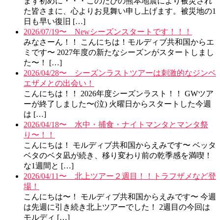
まず初めに・・・このたびの熊本地震により被災され
た皆さまに、心よりお見舞い申し上げます。被災地の1
日も早い復旧 […]
2026/07/19〜 Newシーズンスタートです！！！
みなさーん！！ こんにちは！モルディブ共和国からエ
ミです〜 2027年度の新たなシーズンがスタートしまし
た〜！ […]
2026/04/28〜 シーズンラストツアーは刺激的なジンベ
エザメとの出会い！
こんにちは！！ 2026年度シーズンラスト！！ GWツア
ーが終了しました〜(泣) 火曜日からスタートした今週
は […]
2026/04/18〜 水中・捕食・ナイトマンタとマンタ祭
り〜！！
こんにちは！ モルディブ共和国からえみです〜 ベッタ
ベタのベタ凪が続き、移り変わり前の乾季感を満喫！
な1週間と […]
2026/04/11〜 北上ツアー２週目！！トラフザメなど登
場！
こんにちは〜！ モルディブ共和国からえみです〜 今週
は先週に引き続き北上ツアーでした！ 2週目の今回は
モルディ […]