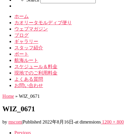
ホーム
カオリータモルディブ便り
ウェブマガジン
ブログ
ギャラリー
スタッフ紹介
ボート
航海ルート
スケジュール＆料金
現地でのご利用料金
よくある質問
お問い合わせ
Home
»
WIZ_0671
WIZ_0671
by
mscom
|
Published
2022年8月16日
-
at dimensions
1200 × 800
Images
Previous